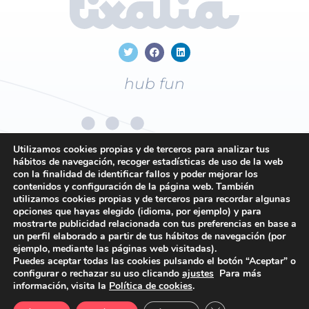
hub fun
Utilizamos cookies propias y de terceros para analizar tus
hábitos de navegación, recoger estadísticas de uso de la web
con la finalidad de identificar fallos y poder mejorar los
+34
96 169 19 43
contenidos y configuración de la página web. También
utilizamos cookies propias y de terceros para recordar algunas
opciones que hayas elegido (idioma, por ejemplo) y para
mostrarte publicidad relacionada con tus preferencias en base a
Contacto
un perfil elaborado a partir de tus hábitos de navegación (por
ejemplo, mediante las páginas web visitadas).
Política de privacidad
Puedes aceptar todas las cookies pulsando el botón “Aceptar” o
Política de cookies
configurar o rechazar su uso clicando
ajustes
Para más
información, visita la
Política de cookies
.
Condiciones generales