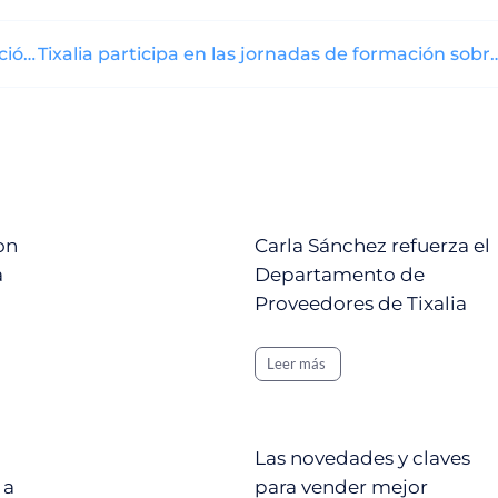
Cómo la tecnología de Tixalia impulsa la distribución de experiencias turísticas: detrás de nuestro hub digital
Tixalia participa en las jornadas de formación sobre comercialización de expe
on
Carla Sánchez refuerza el
a
Departamento de
Proveedores de Tixalia
Leer más
Las novedades y claves
 a
para vender mejor