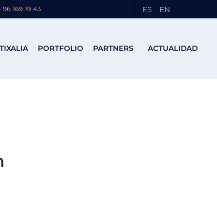
ES
EN
 96 169 19 43
TIXALIA
PORTFOLIO
PARTNERS
ACTUALIDAD
n