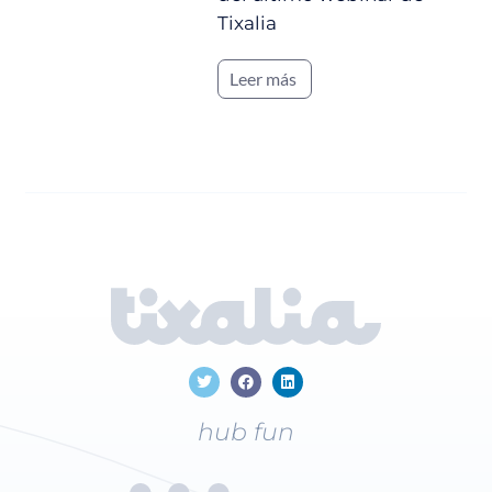
Tixalia
Leer más
hub fun