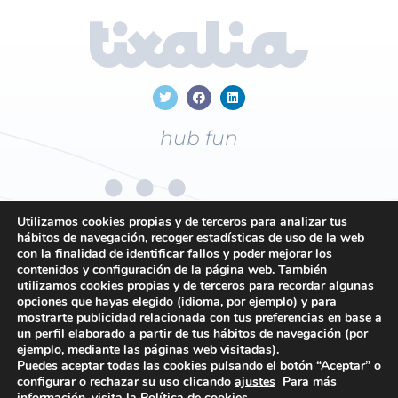
hub fun
Utilizamos cookies propias y de terceros para analizar tus
hábitos de navegación, recoger estadísticas de uso de la web
con la finalidad de identificar fallos y poder mejorar los
+34
96 169 19 43
contenidos y configuración de la página web. También
utilizamos cookies propias y de terceros para recordar algunas
opciones que hayas elegido (idioma, por ejemplo) y para
mostrarte publicidad relacionada con tus preferencias en base a
Contacto
un perfil elaborado a partir de tus hábitos de navegación (por
ejemplo, mediante las páginas web visitadas).
Política de privacidad
Puedes aceptar todas las cookies pulsando el botón “Aceptar” o
Política de cookies
configurar o rechazar su uso clicando
ajustes
Para más
información, visita la
Política de cookies
.