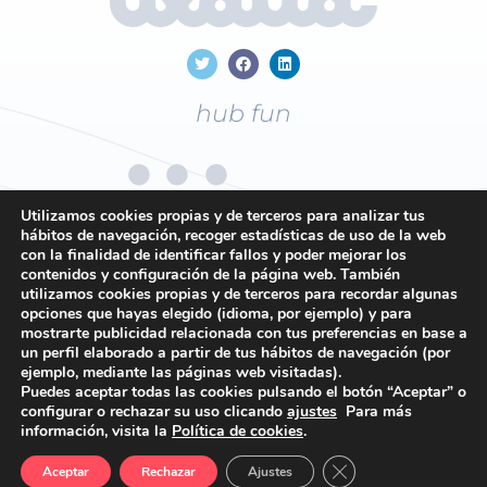
hub fun
Utilizamos cookies propias y de terceros para analizar tus
hábitos de navegación, recoger estadísticas de uso de la web
con la finalidad de identificar fallos y poder mejorar los
+34
96 169 19 43
contenidos y configuración de la página web. También
utilizamos cookies propias y de terceros para recordar algunas
opciones que hayas elegido (idioma, por ejemplo) y para
mostrarte publicidad relacionada con tus preferencias en base a
Contacto
un perfil elaborado a partir de tus hábitos de navegación (por
ejemplo, mediante las páginas web visitadas).
Política de privacidad
Puedes aceptar todas las cookies pulsando el botón “Aceptar” o
Política de cookies
configurar o rechazar su uso clicando
ajustes
Para más
información, visita la
Política de cookies
.
Condiciones generales
Cerrar el banner de 
Aceptar
Rechazar
Ajustes