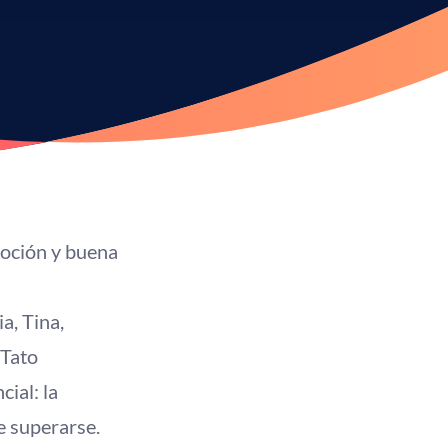
moción y buena
a, Tina,
 Tato
ial: la
de superarse.