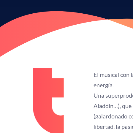
El musical con 
energía.
Una superproduc
Aladdín…), que 
(galardonado co
libertad, la pas