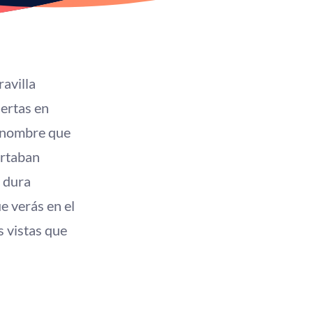
avilla
ertas en
, nombre que
ortaban
o dura
 verás en el
s vistas que