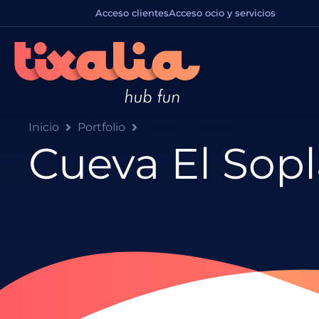
Acceso clientes
Acceso ocio y servicios
Inicio
Portfolio
Cueva El Soplao
Cueva El Sop