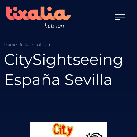
Inicio
Portfolio
CitySightseeing España Sevilla
CitySightseeing
España Sevilla