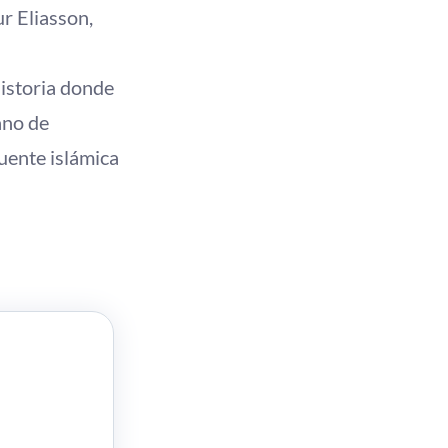
r Eliasson,
istoria donde
ano de
fuente islámica