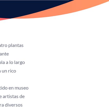
atro plantas
rante
la a lo largo
 un rico
rtido en museo
 artistas de
ra diversos