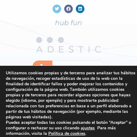
hub fun
+34
96 169 19 43
Utilizamos cookies propias y de terceros para analizar tus hábitos
de navegación, recoger estadísticas de uso de la web con la
finalidad de identificar fallos y poder mejorar los contenidos y
Contacto
configuración de la página web. También utilizamos cookies
propias y de terceros para recordar algunas opciones que hayas
Política de privacidad
elegido (idioma, por ejemplo) y para mostrarte publicidad
Política de cookies
relacionada con tus preferencias en base a un perfil elaborado a
partir de tus hábitos de navegación (por ejemplo, mediante las
Condiciones generales
páginas web visitadas).
Puedes aceptar todas las cookies pulsando el botón “Aceptar” o
configurar o rechazar su uso clicando
ajustes
Para más
información, visita la
Política de cookies
.