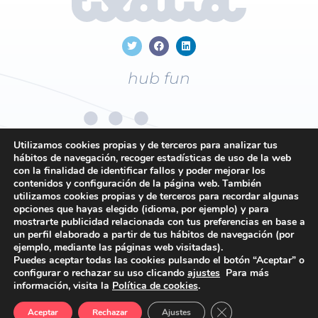
hub fun
Utilizamos cookies propias y de terceros para analizar tus
hábitos de navegación, recoger estadísticas de uso de la web
con la finalidad de identificar fallos y poder mejorar los
+34
96 169 19 43
contenidos y configuración de la página web. También
utilizamos cookies propias y de terceros para recordar algunas
opciones que hayas elegido (idioma, por ejemplo) y para
mostrarte publicidad relacionada con tus preferencias en base a
Contacto
un perfil elaborado a partir de tus hábitos de navegación (por
ejemplo, mediante las páginas web visitadas).
Política de privacidad
Puedes aceptar todas las cookies pulsando el botón “Aceptar” o
Política de cookies
configurar o rechazar su uso clicando
ajustes
Para más
información, visita la
Política de cookies
.
Condiciones generales
Cerrar el banner de 
Aceptar
Rechazar
Ajustes