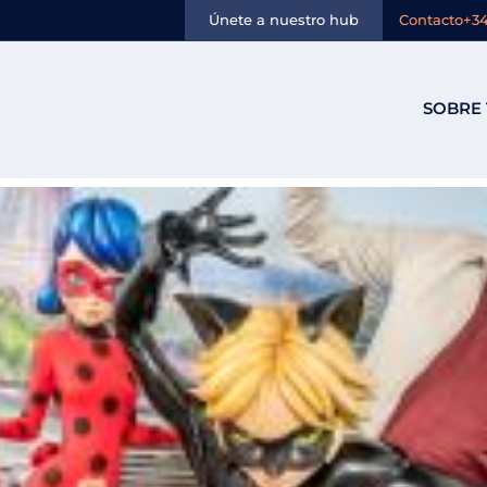
oveedor:
parís
Únete a nuestro hub
Contacto
+34
SOBRE 
is