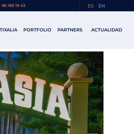
nova
ES
EN
 96 169 19 43
TIXALIA
PORTFOLIO
PARTNERS
ACTUALIDAD