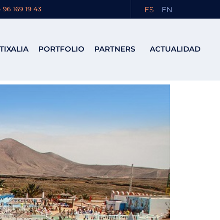
ote
ES
EN
 96 169 19 43
TIXALIA
PORTFOLIO
PARTNERS
ACTUALIDAD