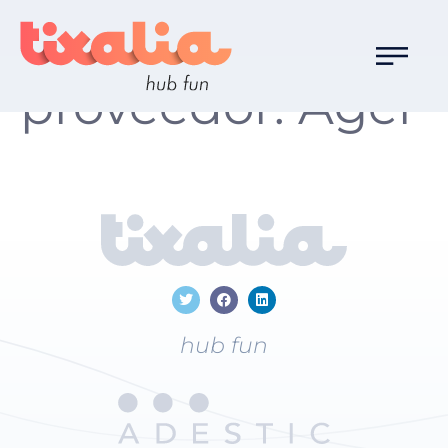
Destino
proveedor:
Àger
hub fun