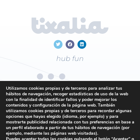
hub fun
Utilizamos cookies propias y de terceros para analizar tus
hábitos de navegación, recoger estadísticas de uso de la web
con la finalidad de identificar fallos y poder mejorar los
+34
96 169 19 43
contenidos y configuración de la página web. También
utilizamos cookies propias y de terceros para recordar algunas
opciones que hayas elegido (idioma, por ejemplo) y para
mostrarte publicidad relacionada con tus preferencias en base a
Contacto
un perfil elaborado a partir de tus hábitos de navegación (por
ejemplo, mediante las páginas web visitadas).
Política de privacidad
Puedes aceptar todas las cookies pulsando el botón “Aceptar” o