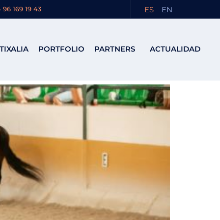
ES
EN
 96 169 19 43
TIXALIA
PORTFOLIO
PARTNERS
ACTUALIDAD