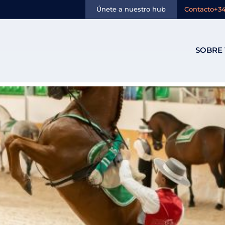
Ocio:
Ecuestre
Únete a nuestro hub
Contacto
+34
SOBRE 
cuestre