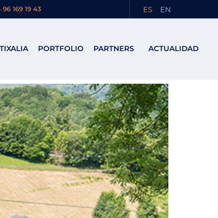
ES
EN
 96 169 19 43
TIXALIA
PORTFOLIO
PARTNERS
ACTUALIDAD