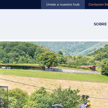
n:
Igantzi
Únete a nuestro hub
Contacto
+34
SOBRE 